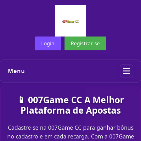
Login
Registrar-se
Menu
📱 007Game CC A Melhor
Plataforma de Apostas
Cadastre-se na 007Game CC para ganhar bônus
no cadastro e em cada recarga. Com a 007Game