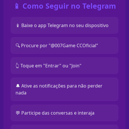
📱 Como Seguir no Telegram
📱 Baixe o app Telegram no seu dispositivo
🔍 Procure por "@007Game CCOficial"
👆 Toque em "Entrar" ou "Join"
🔔 Ative as notificações para não perder
nada
💬 Participe das conversas e interaja