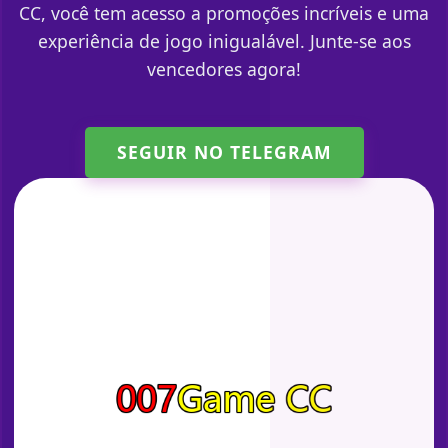
CC, você tem acesso a promoções incríveis e uma
experiência de jogo inigualável. Junte-se aos
vencedores agora!
SEGUIR NO TELEGRAM