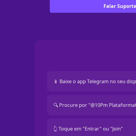
Falar Suport
📱 Baixe o app Telegram no seu disp
🔍 Procure por "@10Pm PlataformaO
👆 Toque em "Entrar" ou "Join"