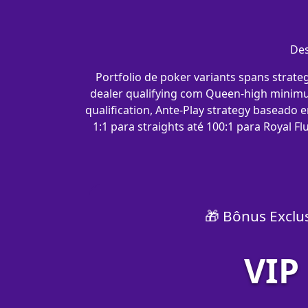
Des
Portfolio de poker variants spans strateg
dealer qualifying com Queen-high minimum
qualification, Ante-Play strategy baseado
1:1 para straights até 100:1 para Royal Fl
🎁 Bônus Exclu
VIP