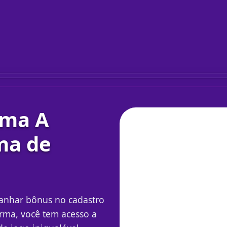
rma A
ma de
anhar bônus no cadastro
rma, você tem acesso a