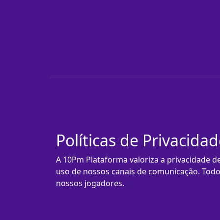
Políticas de Privacida
A 10Pm Plataforma valoriza a privacidade 
uso de nossos canais de comunicação. Todos
nossos jogadores.