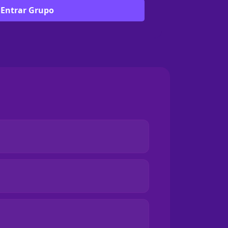
Entrar Grupo