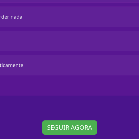
erder nada
a
aticamente
SEGUIR AGORA