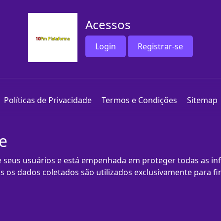
Acessos
Login
Registrar-se
Políticas de Privacidade
Termos e Condições
Sitemap
de
de seus usuários e está empenhada em proteger todas as in
 os dados coletados são utilizados exclusivamente para fi