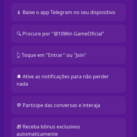
📱 Baixe o app Telegram no seu dispositivo
🔍 Procure por "@10Win GameOficial"
👆 Toque em "Entrar" ou "Join"
🔔 Ative as notificações para não perder
nada
💬 Participe das conversas e interaja
🎁 Receba bônus exclusivos
automaticamente