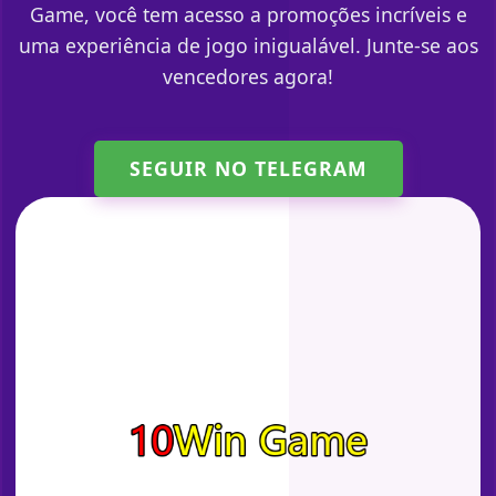
Game, você tem acesso a promoções incríveis e
uma experiência de jogo inigualável. Junte-se aos
vencedores agora!
SEGUIR NO TELEGRAM