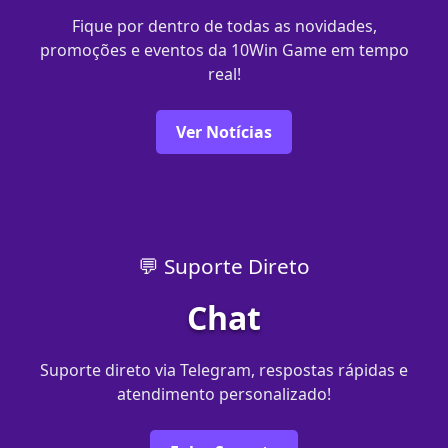
Fique por dentro de todas as novidades,
promoções e eventos da 10Win Game em tempo
real!
Ver Notícias
💬 Suporte Direto
Chat
Suporte direto via Telegram, respostas rápidas e
atendimento personalizado!