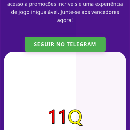
acesso a promoções incríveis e uma experiência
de jogo inigualável. Junte-se aos vencedores
agora!
SEGUIR NO TELEGRAM