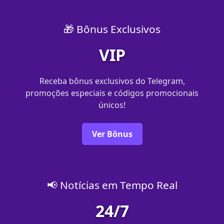
🎁 Bônus Exclusivos
VIP
Receba bônus exclusivos do Telegram,
promoções especiais e códigos promocionais
únicos!
Ver Bônus
📢 Notícias em Tempo Real
24/7