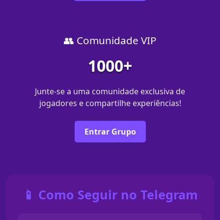
👥 Comunidade VIP
1000+
Junte-se a uma comunidade exclusiva de
jogadores e compartilhe experiências!
Entrar Grupo
📱 Como Seguir no Telegram