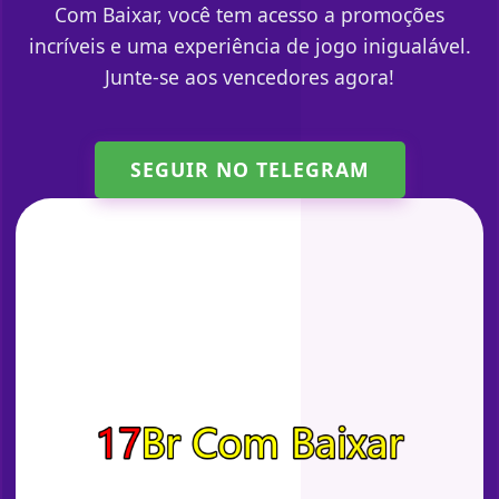
Com Baixar, você tem acesso a promoções
incríveis e uma experiência de jogo inigualável.
Junte-se aos vencedores agora!
SEGUIR NO TELEGRAM