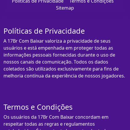
Políticas de Privacidade
Termos e Condições
Sitemap
Políticas de Privacidade
A 17Br Com Baixar valoriza a privacidade de seus
usuários e está empenhada em proteger todas as
informações pessoais fornecidas durante o uso de
nossos canais de comunicação. Todos os dados
coletados são utilizados exclusivamente para fins de
melhoria contínua da experiência de nossos jogadores.
Termos e Condições
Os usuários da 17Br Com Baixar concordam em
respeitar todas as regras e regulamentos