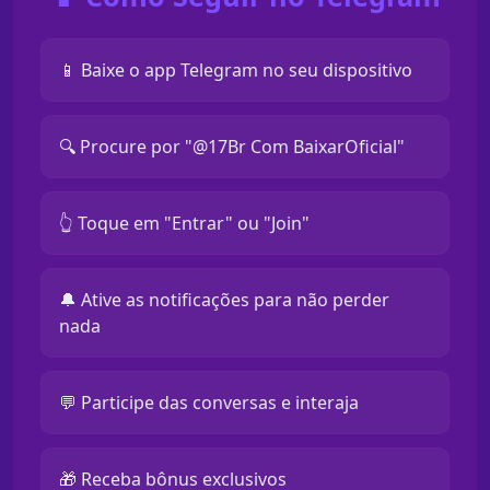
📱 Baixe o app Telegram no seu dispositivo
🔍 Procure por "@17Br Com BaixarOficial"
👆 Toque em "Entrar" ou "Join"
🔔 Ative as notificações para não perder
nada
💬 Participe das conversas e interaja
🎁 Receba bônus exclusivos