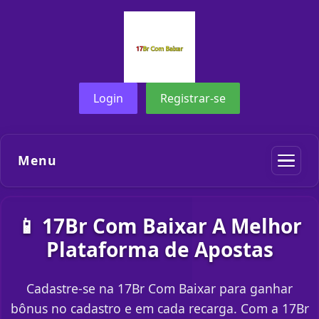
Login
Registrar-se
Menu
📱 17Br Com Baixar A Melhor
Plataforma de Apostas
Cadastre-se na 17Br Com Baixar para ganhar
bônus no cadastro e em cada recarga. Com a 17Br