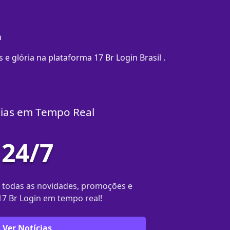
m
e glória na plataforma 17 Br Login Brasil .
cias em Tempo Real
24/7
e todas as novidades, promoções e
17 Br Login em tempo real!
Ver Notícias