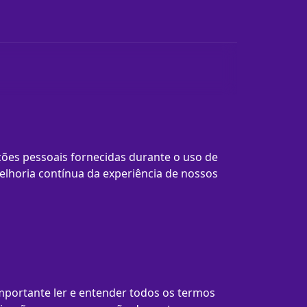
ções pessoais fornecidas durante o uso de
elhoria contínua da experiência de nossos
mportante ler e entender todos os termos