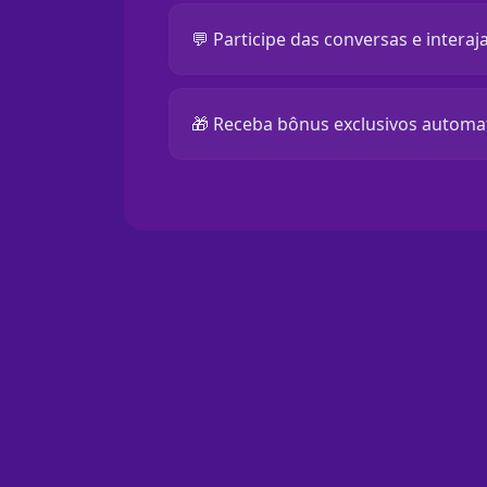
💬 Participe das conversas e interaj
🎁 Receba bônus exclusivos autom