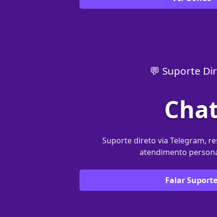
💬 Suporte Di
Cha
Suporte direto via Telegram, r
atendimento persona
Falar Suport