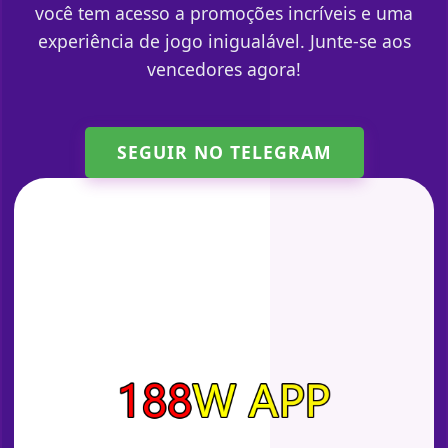
você tem acesso a promoções incríveis e uma
experiência de jogo inigualável. Junte-se aos
vencedores agora!
SEGUIR NO TELEGRAM