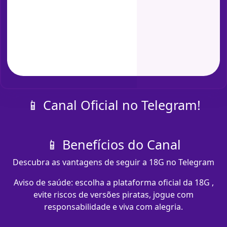
📱 Canal Oficial no Telegram!
📱 Benefícios do Canal
Descubra as vantagens de seguir a 18G no Telegram
Aviso de saúde: escolha a plataforma oficial da 18G ,
evite riscos de versões piratas, jogue com
responsabilidade e viva com alegria.