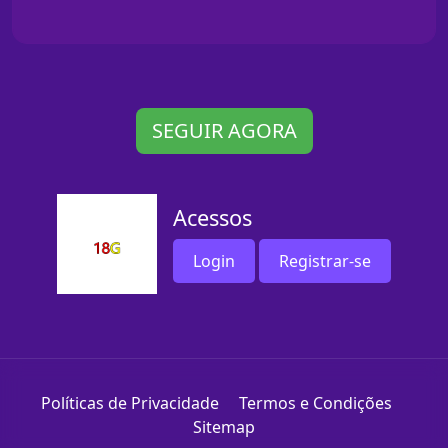
SEGUIR AGORA
Acessos
Login
Registrar-se
Políticas de Privacidade
Termos e Condições
Sitemap