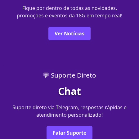
Fique por dentro de todas as novidades,
promoções e eventos da 18G em tempo real!
Ver Notícias
💬 Suporte Direto
Chat
Suporte direto via Telegram, respostas rápidas e
atendimento personalizado!
Falar Suporte