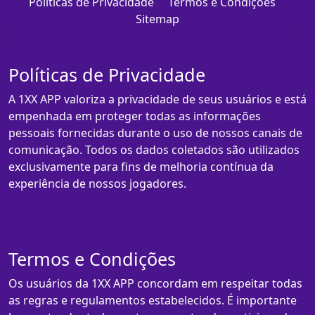
Políticas de Privacidade
Termos e Condições
Sitemap
Políticas de Privacidade
A 1XX APP valoriza a privacidade de seus usuários e está
empenhada em proteger todas as informações
pessoais fornecidas durante o uso de nossos canais de
comunicação. Todos os dados coletados são utilizados
exclusivamente para fins de melhoria contínua da
experiência de nossos jogadores.
Termos e Condições
Os usuários da 1XX APP concordam em respeitar todas
as regras e regulamentos estabelecidos. É importante