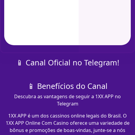
📱 Canal Oficial no Telegram!
📱 Benefícios do Canal
Descubra as vantagens de seguir a 1XX APP no
Telegram
1XX APP é um dos cassinos online legais do Brasil. O
1XX APP Online Com Casino oferece uma variedade de
bônus e promoções de boas-vindas, junte-se a nós