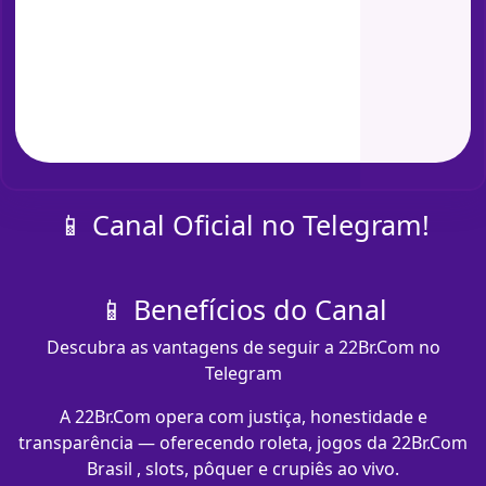
📱 Canal Oficial no Telegram!
📱 Benefícios do Canal
Descubra as vantagens de seguir a 22Br.Com no
Telegram
A 22Br.Com opera com justiça, honestidade e
transparência — oferecendo roleta, jogos da 22Br.Com
Brasil , slots, pôquer e crupiês ao vivo.