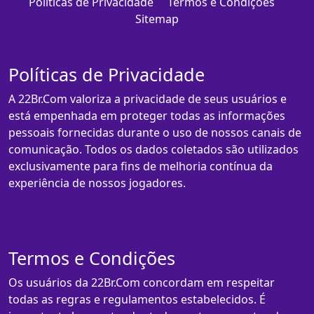
Políticas de Privacidade
Termos e Condições
Sitemap
Políticas de Privacidade
A 22Br.Com valoriza a privacidade de seus usuários e
está empenhada em proteger todas as informações
pessoais fornecidas durante o uso de nossos canais de
comunicação. Todos os dados coletados são utilizados
exclusivamente para fins de melhoria contínua da
experiência de nossos jogadores.
Termos e Condições
Os usuários da 22Br.Com concordam em respeitar
todas as regras e regulamentos estabelecidos. É