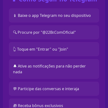
📱 Baixe o app Telegram no seu dispositivo
🔍 Procure por "@22Br.ComOficial"
👆 Toque em "Entrar" ou "Join"
🔔 Ative as notificações para não perder
nada
💬 Participe das conversas e interaja
🎁 Receba bônus exclusivos