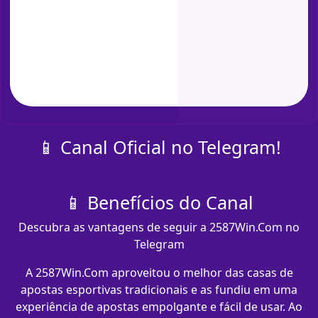
📱 Canal Oficial no Telegram!
📱 Benefícios do Canal
Descubra as vantagens de seguir a 2587Win.Com no
Telegram
A 2587Win.Com aproveitou o melhor das casas de
apostas esportivas tradicionais e as fundiu em uma
experiência de apostas empolgante e fácil de usar. Ao