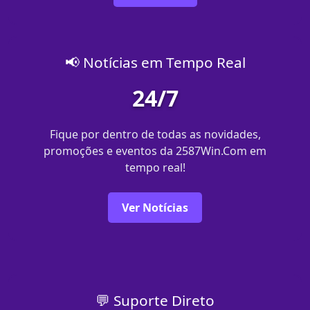
📢 Notícias em Tempo Real
24/7
Fique por dentro de todas as novidades,
promoções e eventos da 2587Win.Com em
tempo real!
Ver Notícias
💬 Suporte Direto