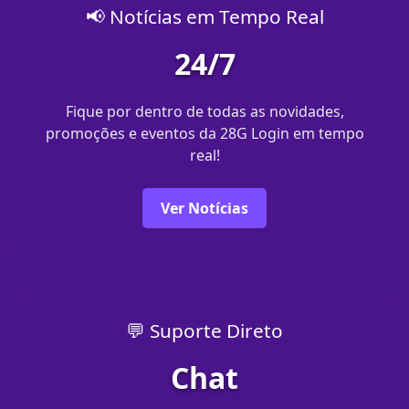
📢 Notícias em Tempo Real
24/7
Fique por dentro de todas as novidades,
promoções e eventos da 28G Login em tempo
real!
Ver Notícias
💬 Suporte Direto
Chat