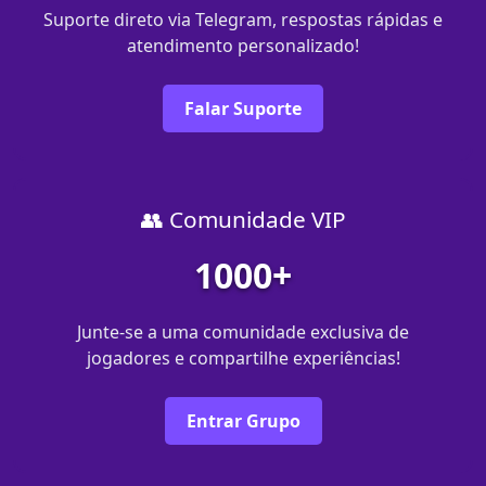
Suporte direto via Telegram, respostas rápidas e
atendimento personalizado!
Falar Suporte
👥 Comunidade VIP
1000+
Junte-se a uma comunidade exclusiva de
jogadores e compartilhe experiências!
Entrar Grupo