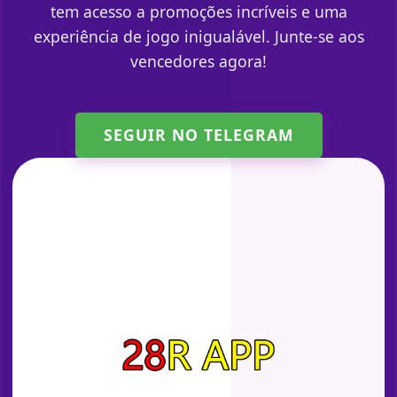
tem acesso a promoções incríveis e uma
experiência de jogo inigualável. Junte-se aos
vencedores agora!
SEGUIR NO TELEGRAM