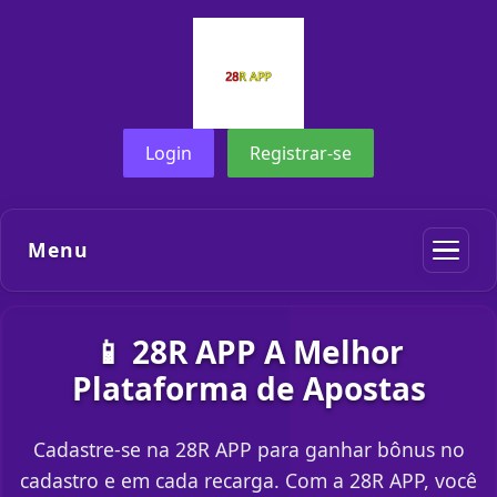
Login
Registrar-se
Menu
📱 28R APP A Melhor
Plataforma de Apostas
Cadastre-se na 28R APP para ganhar bônus no
cadastro e em cada recarga. Com a 28R APP, você