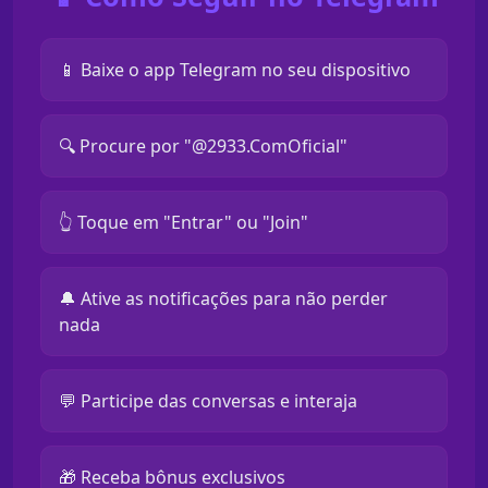
📱 Baixe o app Telegram no seu dispositivo
🔍 Procure por "@2933.ComOficial"
👆 Toque em "Entrar" ou "Join"
🔔 Ative as notificações para não perder
nada
💬 Participe das conversas e interaja
🎁 Receba bônus exclusivos