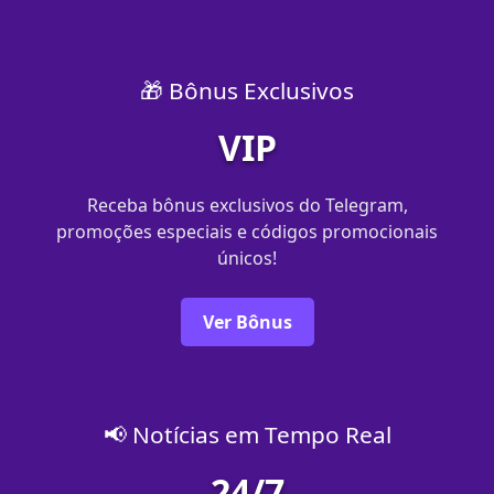
🎁 Bônus Exclusivos
VIP
Receba bônus exclusivos do Telegram,
promoções especiais e códigos promocionais
únicos!
Ver Bônus
📢 Notícias em Tempo Real
24/7