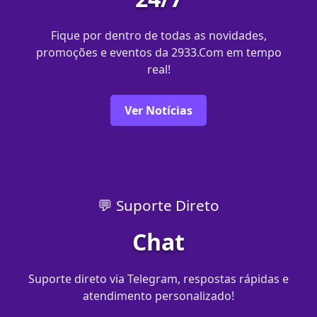
Fique por dentro de todas as novidades,
promoções e eventos da 2933.Com em tempo
real!
Ver Notícias
💬 Suporte Direto
Chat
Suporte direto via Telegram, respostas rápidas e
atendimento personalizado!