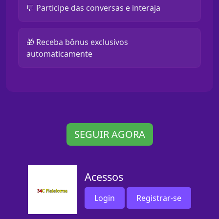
💬 Participe das conversas e interaja
🎁 Receba bônus exclusivos
automaticamente
SEGUIR AGORA
Acessos
Login
Registrar-se