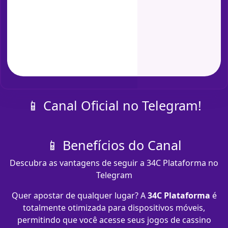
📱 Canal Oficial no Telegram!
📱 Benefícios do Canal
Descubra as vantagens de seguir a 34C Plataforma no
Telegram
Quer apostar de qualquer lugar? A
34C Plataforma
é
totalmente otimizada para dispositivos móveis,
permitindo que você acesse seus jogos de cassino