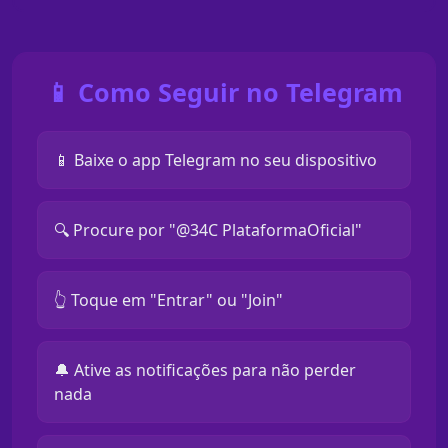
📱 Como Seguir no Telegram
📱 Baixe o app Telegram no seu dispositivo
🔍 Procure por "@34C PlataformaOficial"
👆 Toque em "Entrar" ou "Join"
🔔 Ative as notificações para não perder
nada