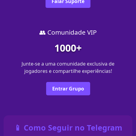
Falar Suporte
👥 Comunidade VIP
1000+
Junte-se a uma comunidade exclusiva de
jogadores e compartilhe experiências!
Entrar Grupo
📱 Como Seguir no Telegram