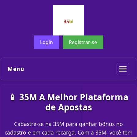
Login
Registrar-se
Menu
📱 35M A Melhor Plataforma
de Apostas
Cadastre-se na 35M para ganhar bônus no
cadastro e em cada recarga. Com a 35M, você tem