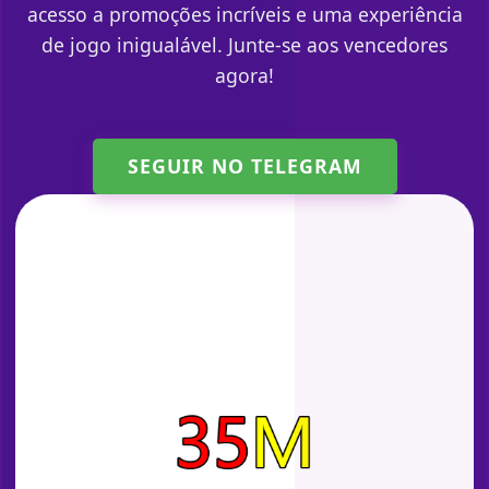
acesso a promoções incríveis e uma experiência
de jogo inigualável. Junte-se aos vencedores
agora!
SEGUIR NO TELEGRAM