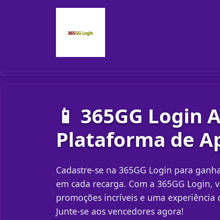
📱 365GG Login 
Plataforma de A
Cadastre-se na 365GG Login para ganha
em cada recarga. Com a 365GG Login, v
promoções incríveis e uma experiência d
Junte-se aos vencedores agora!