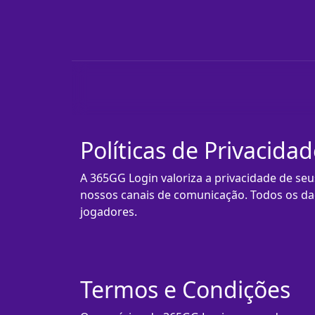
Políticas de Privacida
A 365GG Login valoriza a privacidade de se
nossos canais de comunicação. Todos os dad
jogadores.
Termos e Condições