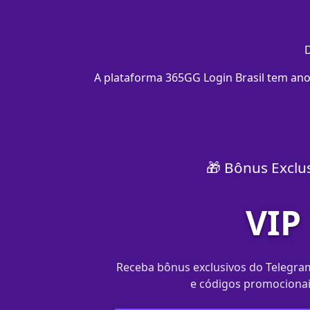
D
A plataforma 365GG Login Brasil tem ano
🎁 Bônus Exclu
VIP
Receba bônus exclusivos do Telegra
e códigos promocionai