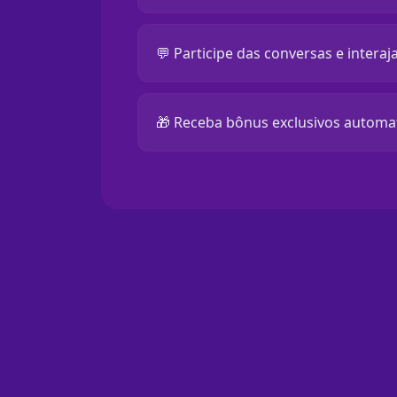
💬 Participe das conversas e interaj
🎁 Receba bônus exclusivos autom