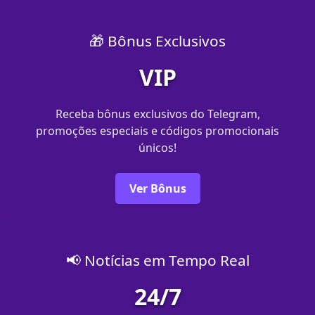
🎁 Bônus Exclusivos
VIP
Receba bônus exclusivos do Telegram,
promoções especiais e códigos promocionais
únicos!
Ver Bônus
📢 Notícias em Tempo Real
24/7