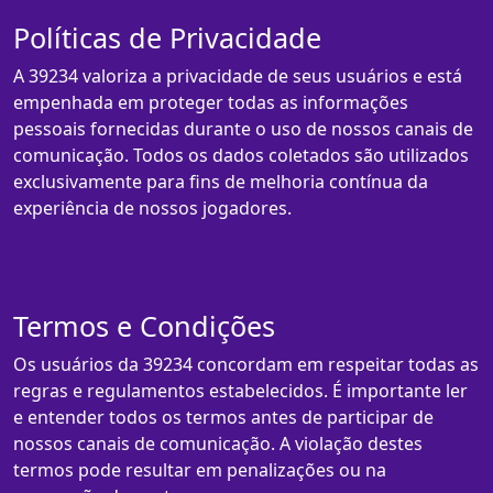
Políticas de Privacidade
A 39234 valoriza a privacidade de seus usuários e está
empenhada em proteger todas as informações
pessoais fornecidas durante o uso de nossos canais de
comunicação. Todos os dados coletados são utilizados
exclusivamente para fins de melhoria contínua da
experiência de nossos jogadores.
Termos e Condições
Os usuários da 39234 concordam em respeitar todas as
regras e regulamentos estabelecidos. É importante ler
e entender todos os termos antes de participar de
nossos canais de comunicação. A violação destes
termos pode resultar em penalizações ou na