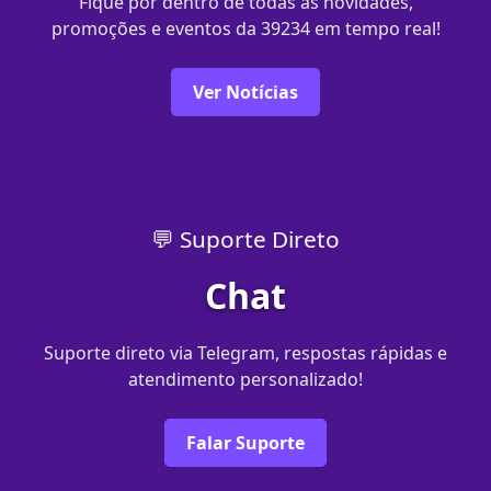
Fique por dentro de todas as novidades,
promoções e eventos da 39234 em tempo real!
Ver Notícias
💬 Suporte Direto
Chat
Suporte direto via Telegram, respostas rápidas e
atendimento personalizado!
Falar Suporte