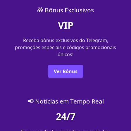
🎁 Bônus Exclusivos
VIP
Receba bônus exclusivos do Telegram,
promoções especiais e códigos promocionais
únicos!
Ver Bônus
📢 Notícias em Tempo Real
24/7