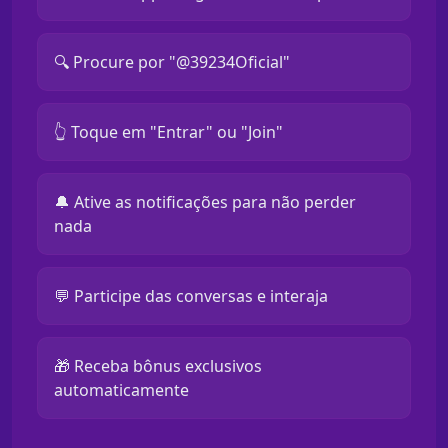
🔍 Procure por "@39234Oficial"
👆 Toque em "Entrar" ou "Join"
🔔 Ative as notificações para não perder
nada
💬 Participe das conversas e interaja
🎁 Receba bônus exclusivos
automaticamente