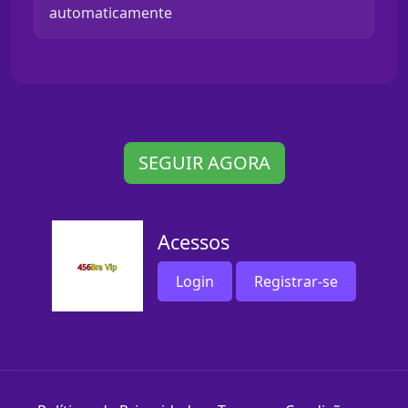
automaticamente
SEGUIR AGORA
Acessos
Login
Registrar-se