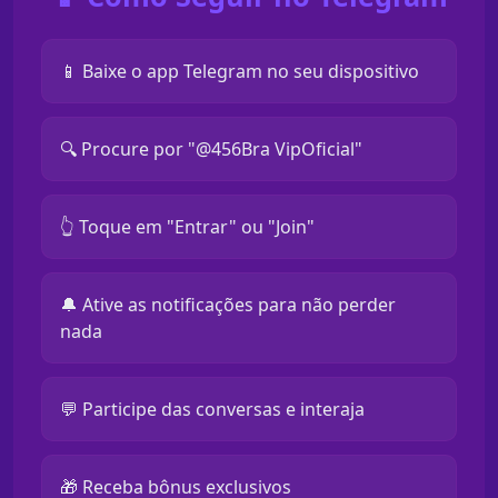
📱 Baixe o app Telegram no seu dispositivo
🔍 Procure por "@456Bra VipOficial"
👆 Toque em "Entrar" ou "Join"
🔔 Ative as notificações para não perder
nada
💬 Participe das conversas e interaja
🎁 Receba bônus exclusivos