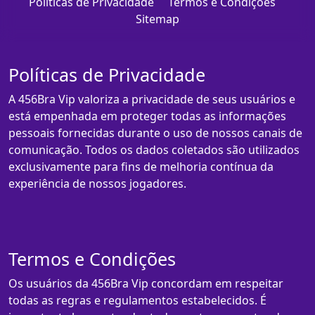
Políticas de Privacidade
Termos e Condições
Sitemap
Políticas de Privacidade
A 456Bra Vip valoriza a privacidade de seus usuários e
está empenhada em proteger todas as informações
pessoais fornecidas durante o uso de nossos canais de
comunicação. Todos os dados coletados são utilizados
exclusivamente para fins de melhoria contínua da
experiência de nossos jogadores.
Termos e Condições
Os usuários da 456Bra Vip concordam em respeitar
todas as regras e regulamentos estabelecidos. É