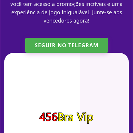
você tem acesso a promoções incríveis e uma
experiência de jogo inigualável. Junte-se aos
vencedores agora!
SEGUIR NO TELEGRAM