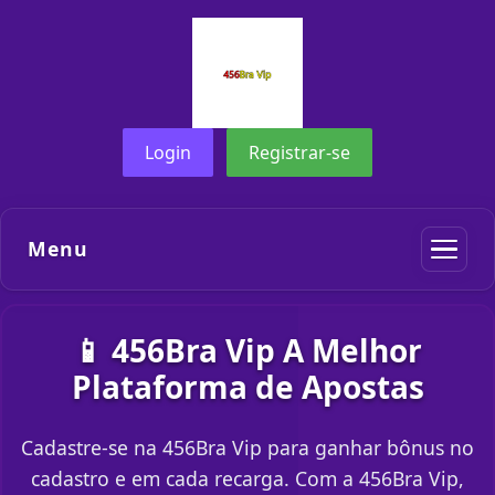
Login
Registrar-se
Menu
📱 456Bra Vip A Melhor
Plataforma de Apostas
Cadastre-se na 456Bra Vip para ganhar bônus no
cadastro e em cada recarga. Com a 456Bra Vip,