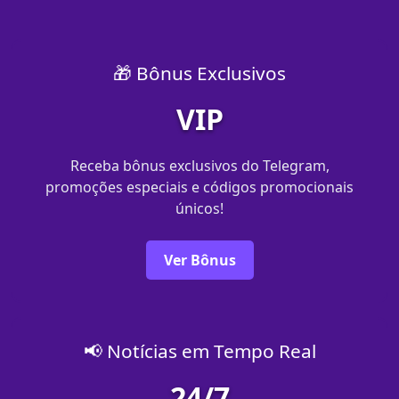
🎁 Bônus Exclusivos
VIP
Receba bônus exclusivos do Telegram,
promoções especiais e códigos promocionais
únicos!
Ver Bônus
📢 Notícias em Tempo Real
24/7