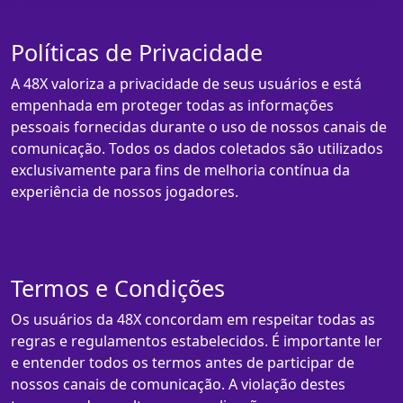
Políticas de Privacidade
A 48X valoriza a privacidade de seus usuários e está
empenhada em proteger todas as informações
pessoais fornecidas durante o uso de nossos canais de
comunicação. Todos os dados coletados são utilizados
exclusivamente para fins de melhoria contínua da
experiência de nossos jogadores.
Termos e Condições
Os usuários da 48X concordam em respeitar todas as
regras e regulamentos estabelecidos. É importante ler
e entender todos os termos antes de participar de
nossos canais de comunicação. A violação destes