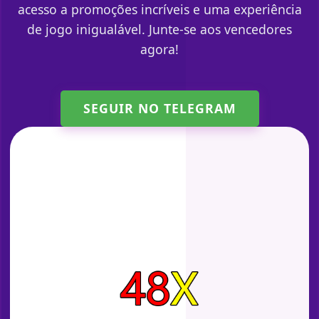
acesso a promoções incríveis e uma experiência
de jogo inigualável. Junte-se aos vencedores
agora!
SEGUIR NO TELEGRAM