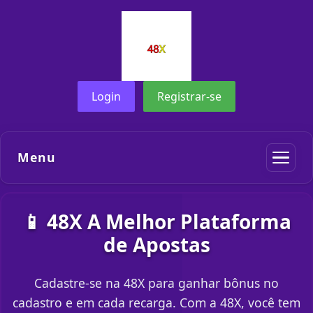
Login
Registrar-se
Menu
📱 48X A Melhor Plataforma
de Apostas
Cadastre-se na 48X para ganhar bônus no
cadastro e em cada recarga. Com a 48X, você tem