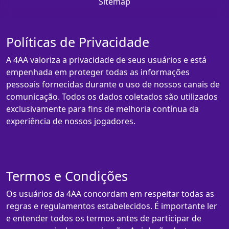
Sitemap
Políticas de Privacidade
A 4AA valoriza a privacidade de seus usuários e está
empenhada em proteger todas as informações
pessoais fornecidas durante o uso de nossos canais de
comunicação. Todos os dados coletados são utilizados
exclusivamente para fins de melhoria contínua da
experiência de nossos jogadores.
Termos e Condições
Os usuários da 4AA concordam em respeitar todas as
regras e regulamentos estabelecidos. É importante ler
e entender todos os termos antes de participar de