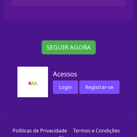
SEGUIR AGORA
Acessos
Login
Registrar-se
Políticas de Privacidade
Termos e Condições