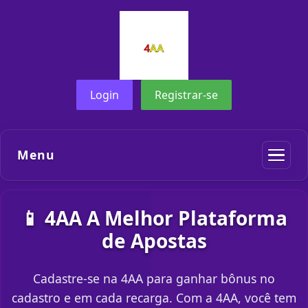
Login
Registrar-se
Menu
📱 4AA A Melhor Plataforma
de Apostas
Cadastre-se na 4AA para ganhar bônus no
cadastro e em cada recarga. Com a 4AA, você tem