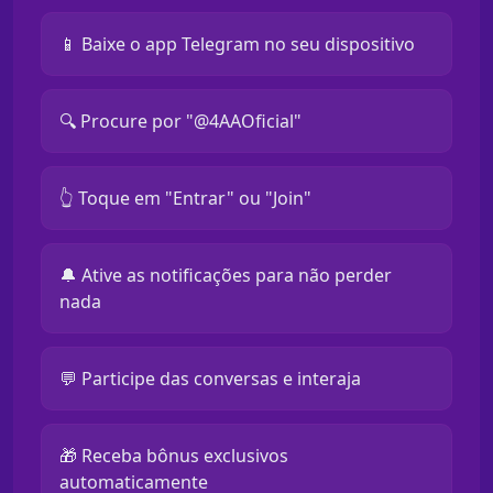
📱 Baixe o app Telegram no seu dispositivo
🔍 Procure por "@4AAOficial"
👆 Toque em "Entrar" ou "Join"
🔔 Ative as notificações para não perder
nada
💬 Participe das conversas e interaja
🎁 Receba bônus exclusivos
automaticamente