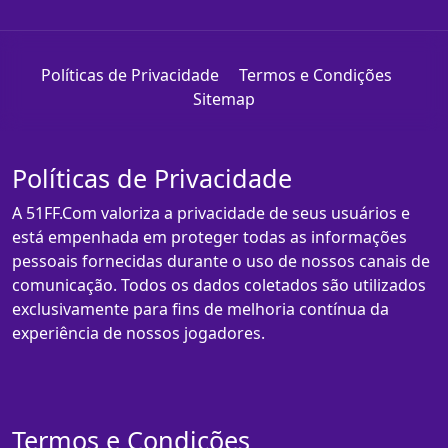
Políticas de Privacidade
Termos e Condições
Sitemap
Políticas de Privacidade
A 51FF.Com valoriza a privacidade de seus usuários e
está empenhada em proteger todas as informações
pessoais fornecidas durante o uso de nossos canais de
comunicação. Todos os dados coletados são utilizados
exclusivamente para fins de melhoria contínua da
experiência de nossos jogadores.
Termos e Condições