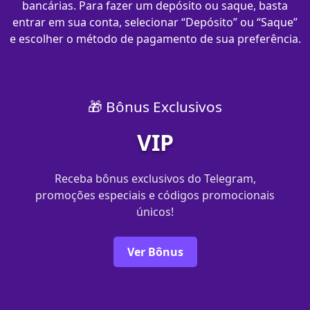
bancárias. Para fazer um depósito ou saque, basta
entrar em sua conta, selecionar “Depósito” ou “Saque”
e escolher o método de pagamento de sua preferência.
🎁 Bônus Exclusivos
VIP
Receba bônus exclusivos do Telegram,
promoções especiais e códigos promocionais
únicos!
Ver Bônus