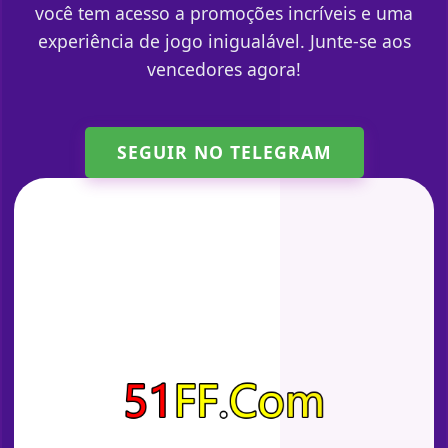
você tem acesso a promoções incríveis e uma
experiência de jogo inigualável. Junte-se aos
vencedores agora!
SEGUIR NO TELEGRAM