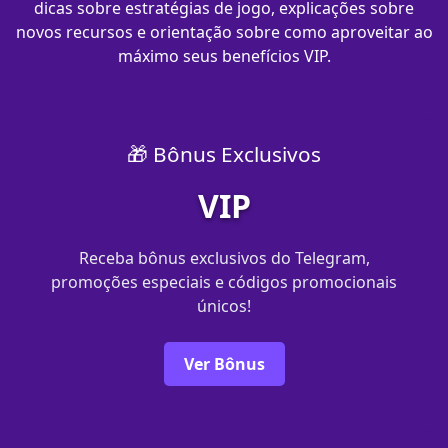
dicas sobre estratégias de jogo, explicações sobre
novos recursos e orientação sobre como aproveitar ao
máximo seus benefícios VIP.
🎁 Bônus Exclusivos
VIP
Receba bônus exclusivos do Telegram,
promoções especiais e códigos promocionais
únicos!
Ver Bônus