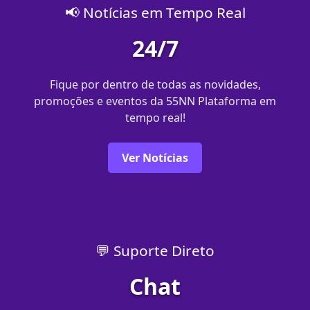
📢 Notícias em Tempo Real
24/7
Fique por dentro de todas as novidades,
promoções e eventos da 55NN Plataforma em
tempo real!
Ver Notícias
💬 Suporte Direto
Chat