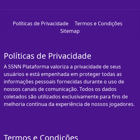
Políticas de Privacidade
Termos e Condições
Sitemap
Políticas de Privacidade
A 55NN Plataforma valoriza a privacidade de seus
usuários e está empenhada em proteger todas as
informações pessoais fornecidas durante o uso de
nossos canais de comunicação. Todos os dados
coletados são utilizados exclusivamente para fins de
melhoria contínua da experiência de nossos jogadores.
Termos e Condições