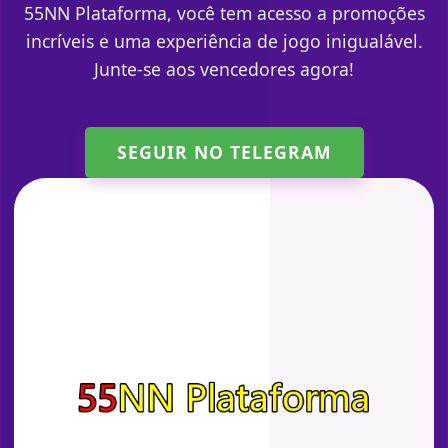
55NN Plataforma, você tem acesso a promoções
incríveis e uma experiência de jogo inigualável.
Junte-se aos vencedores agora!
SEGUIR NO TELEGRAM