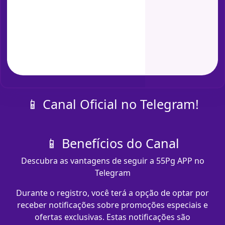
📱 Canal Oficial no Telegram!
📱 Benefícios do Canal
Descubra as vantagens de seguir a 55Pg APP no
Telegram
Durante o registro, você terá a opção de optar por
receber notificações sobre promoções especiais e
ofertas exclusivas. Estas notificações são