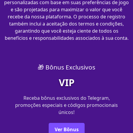
personalizadas com base em suas preferências de jogo
e são projetadas para maximizar o valor que você
recebe da nossa plataforma. O processo de registro
também inclui a aceitação dos termos e condições,
garantindo que você esteja ciente de todos os
benefícios e responsabilidades associados à sua conta.
🎁 Bônus Exclusivos
VIP
Receba bônus exclusivos do Telegram,
promoções especiais e códigos promocionais
únicos!
Ver Bônus