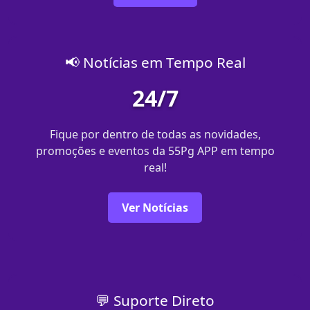
📢 Notícias em Tempo Real
24/7
Fique por dentro de todas as novidades,
promoções e eventos da 55Pg APP em tempo
real!
Ver Notícias
💬 Suporte Direto