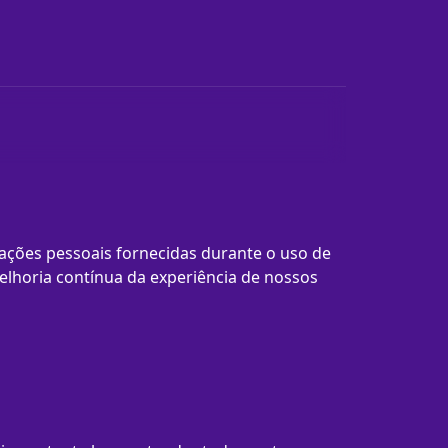
ações pessoais fornecidas durante o uso de
elhoria contínua da experiência de nossos