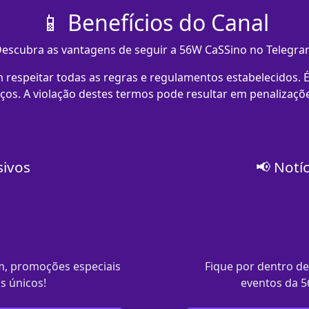
📱 Benefícios do Canal
escubra as vantagens de seguir a 56W CaSSino no Telegr
espeitar todas as regras e regulamentos estabelecidos. É
viços. A violação destes termos pode resultar em penalizaç
sivos
📢 Notí
m, promoções especiais
Fique por dentro d
s únicos!
eventos da 5