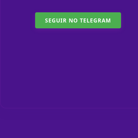
SEGUIR NO TELEGRAM