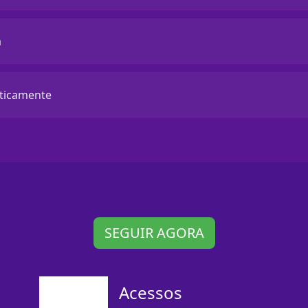
a
aticamente
SEGUIR AGORA
Acessos