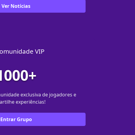
Ver Notícias
Comunidade VIP
1000+
unidade exclusiva de jogadores e
rtilhe experiências!
Entrar Grupo