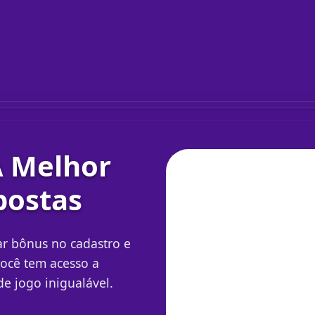
A Melhor
postas
r bônus no cadastro e
ocê tem acesso a
e jogo inigualável.