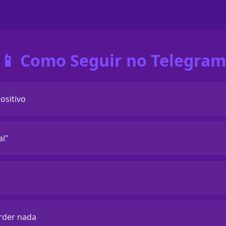
📱 Como Seguir no Telegram
ositivo
al"
erder nada