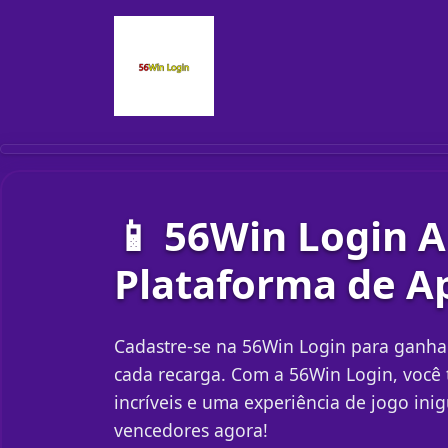
📱 56Win Login 
Plataforma de A
Cadastre-se na 56Win Login para ganha
cada recarga. Com a 56Win Login, você
incríveis e uma experiência de jogo inig
vencedores agora!