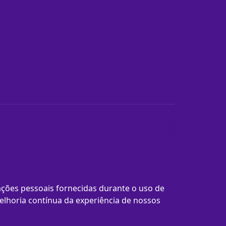
ações pessoais fornecidas durante o uso de
elhoria contínua da experiência de nossos