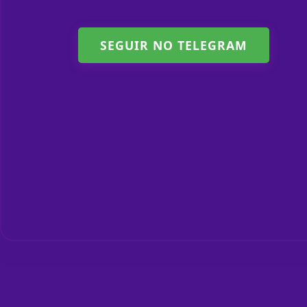
SEGUIR NO TELEGRAM