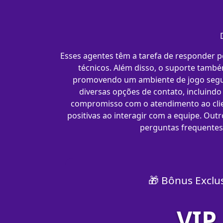
Esses agentes têm a tarefa de responder p
técnicos. Além disso, o suporte tamb
promovendo um ambiente de jogo seguro 
diversas opções de contato, incluindo
compromisso com o atendimento ao clien
positivas ao interagir com a equipe. Outr
perguntas frequentes 
🎁 Bônus Exclu
VIP