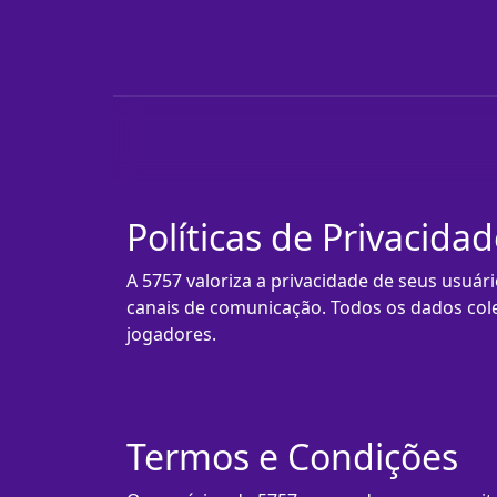
Políticas de Privacida
A 5757 valoriza a privacidade de seus usuá
canais de comunicação. Todos os dados cole
jogadores.
Termos e Condições