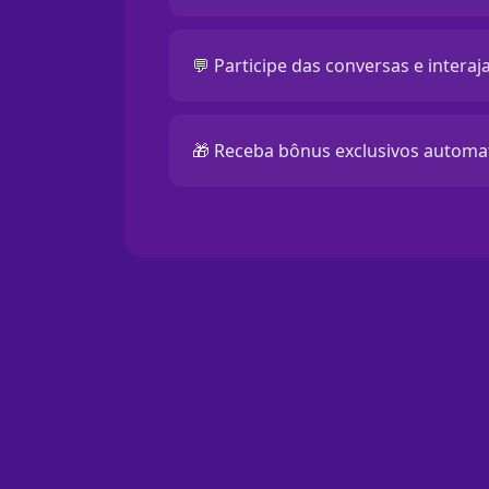
💬 Participe das conversas e interaj
🎁 Receba bônus exclusivos autom