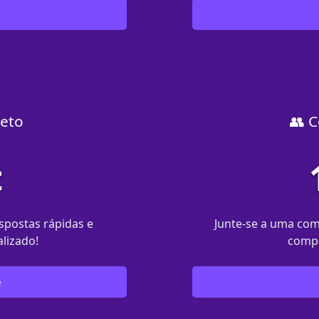
reto
👥 
t
espostas rápidas e
Junte-se a uma com
lizado!
compa
e