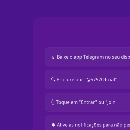
📱 Baixe o app Telegram no seu disp
🔍 Procure por "@5757Oficial"
👆 Toque em "Entrar" ou "Join"
🔔 Ative as notificações para não p