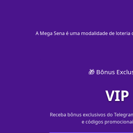
A Mega Sena é uma modalidade de loteria o
🎁 Bônus Exclu
VIP
Receba bônus exclusivos do Telegra
e códigos promocionai