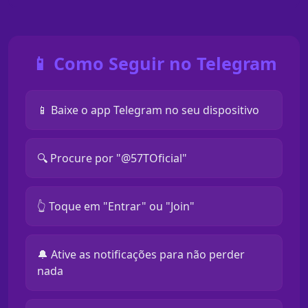
📱 Como Seguir no Telegram
📱 Baixe o app Telegram no seu dispositivo
🔍 Procure por "@57TOficial"
👆 Toque em "Entrar" ou "Join"
🔔 Ative as notificações para não perder
nada