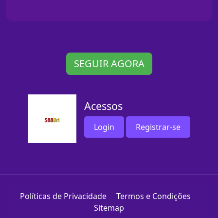
SEGUIR AGORA
Acessos
Login
Registrar-se
Políticas de Privacidade
Termos e Condições
Sitemap