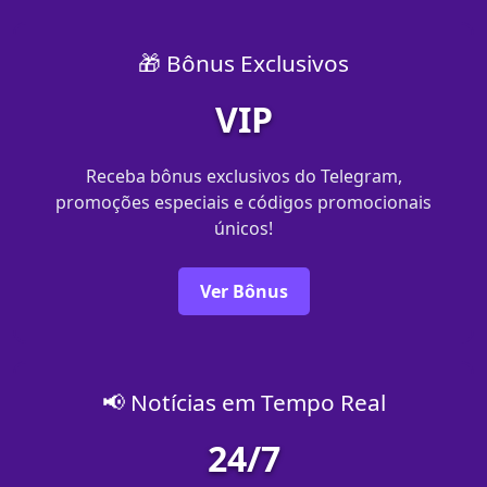
🎁 Bônus Exclusivos
VIP
Receba bônus exclusivos do Telegram,
promoções especiais e códigos promocionais
únicos!
Ver Bônus
📢 Notícias em Tempo Real
24/7