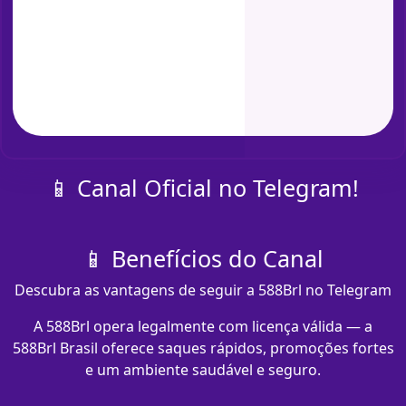
📱 Canal Oficial no Telegram!
📱 Benefícios do Canal
Descubra as vantagens de seguir a 588Brl no Telegram
A 588Brl opera legalmente com licença válida — a
588Brl Brasil oferece saques rápidos, promoções fortes
e um ambiente saudável e seguro.