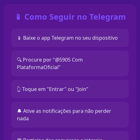
📱 Como Seguir no Telegram
📱 Baixe o app Telegram no seu dispositivo
🔍 Procure por "@5905 Com
PlataformaOficial"
👆 Toque em "Entrar" ou "Join"
🔔 Ative as notificações para não perder
nada