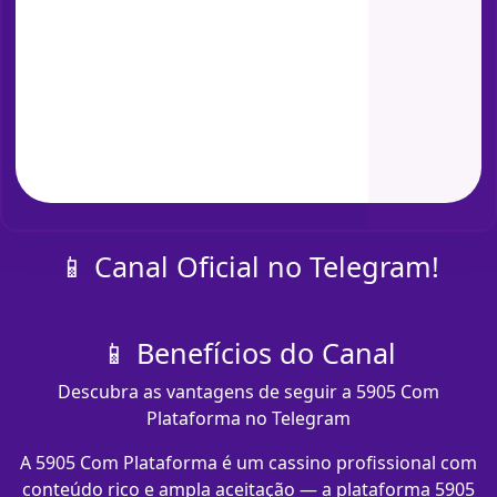
📱 Canal Oficial no Telegram!
📱 Benefícios do Canal
Descubra as vantagens de seguir a 5905 Com
Plataforma no Telegram
A 5905 Com Plataforma é um cassino profissional com
conteúdo rico e ampla aceitação — a plataforma 5905