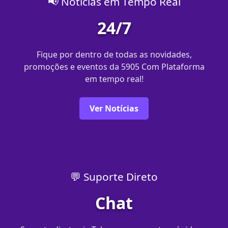
📢 Notícias em Tempo Real
24/7
Fique por dentro de todas as novidades,
promoções e eventos da 5905 Com Plataforma
em tempo real!
Ver Notícias
💬 Suporte Direto
Chat