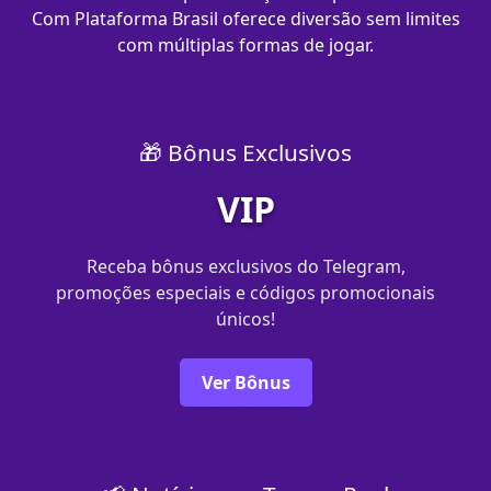
Com Plataforma Brasil oferece diversão sem limites
com múltiplas formas de jogar.
🎁 Bônus Exclusivos
VIP
Receba bônus exclusivos do Telegram,
promoções especiais e códigos promocionais
únicos!
Ver Bônus