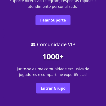
Suporte direto via Telegram, respostas rápidas e
atendimento personalizado!
Falar Suporte
👥 Comunidade VIP
1000+
Junte-se a uma comunidade exclusiva de
jogadores e compartilhe experiências!
Entrar Grupo