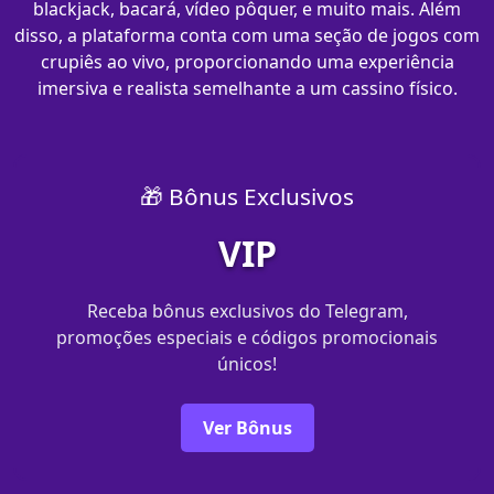
blackjack, bacará, vídeo pôquer, e muito mais. Além
disso, a plataforma conta com uma seção de jogos com
crupiês ao vivo, proporcionando uma experiência
imersiva e realista semelhante a um cassino físico.
🎁 Bônus Exclusivos
VIP
Receba bônus exclusivos do Telegram,
promoções especiais e códigos promocionais
únicos!
Ver Bônus