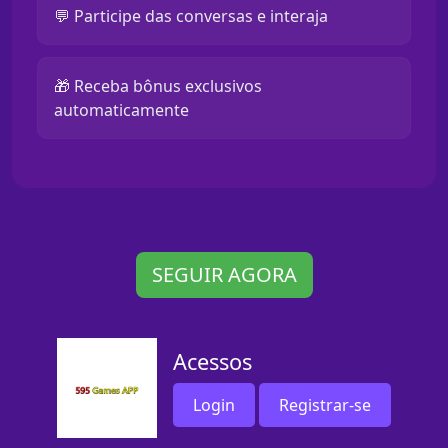
💬 Participe das conversas e interaja
🎁 Receba bônus exclusivos
automaticamente
SEGUIR AGORA
Acessos
Login
Registrar-se