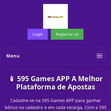
Login
Registrar-se
Menu
📱 595 Games APP A Melhor
Plataforma de Apostas
Cadastre-se na 595 Games APP para ganhar
bônus no cadastro e em cada recarga. Com a 595