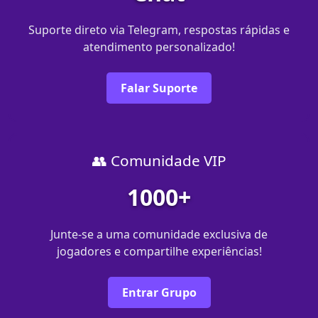
Suporte direto via Telegram, respostas rápidas e
atendimento personalizado!
Falar Suporte
👥 Comunidade VIP
1000+
Junte-se a uma comunidade exclusiva de
jogadores e compartilhe experiências!
Entrar Grupo