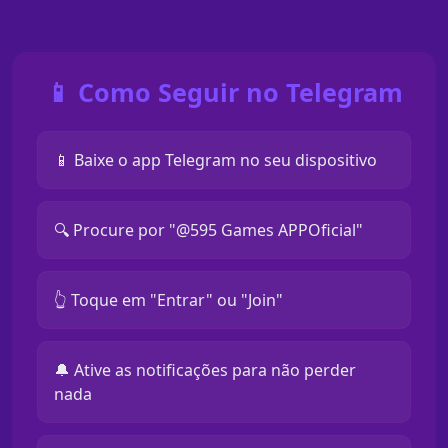
📱 Como Seguir no Telegram
📱 Baixe o app Telegram no seu dispositivo
🔍 Procure por "@595 Games APPOficial"
👆 Toque em "Entrar" ou "Join"
🔔 Ative as notificações para não perder
nada