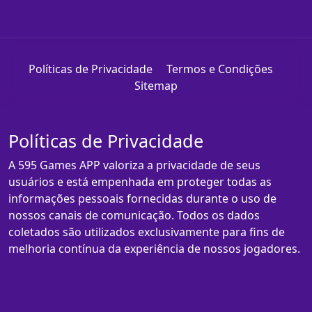
Políticas de Privacidade
Termos e Condições
Sitemap
Políticas de Privacidade
A 595 Games APP valoriza a privacidade de seus
usuários e está empenhada em proteger todas as
informações pessoais fornecidas durante o uso de
nossos canais de comunicação. Todos os dados
coletados são utilizados exclusivamente para fins de
melhoria contínua da experiência de nossos jogadores.