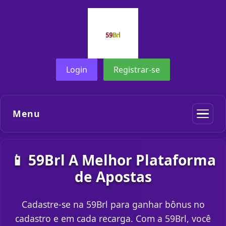
Login
Registrar-se
Menu
📱 59Brl A Melhor Plataforma
de Apostas
Cadastre-se na 59Brl para ganhar bônus no
cadastro e em cada recarga. Com a 59Brl, você