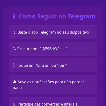
📱 Como Seguir no Telegram
📱 Baixe o app Telegram no seu dispositivo
🔍 Procure por "@59BrlOficial"
👆 Toque em "Entrar" ou "Join"
🔔 Ative as notificações para não perder
nada
💬 Participe das conversas e interaja