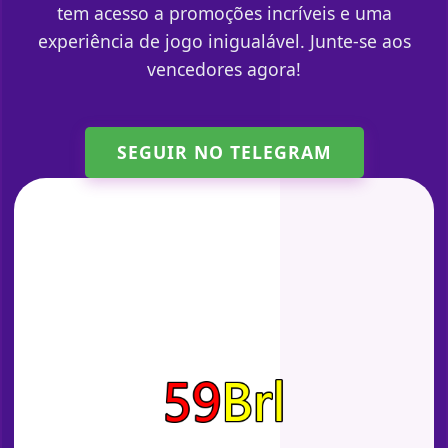
tem acesso a promoções incríveis e uma
experiência de jogo inigualável. Junte-se aos
vencedores agora!
SEGUIR NO TELEGRAM