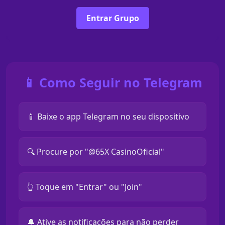
Entrar Grupo
📱 Como Seguir no Telegram
📱 Baixe o app Telegram no seu dispositivo
🔍 Procure por "@65X CasinoOficial"
👆 Toque em "Entrar" ou "Join"
🔔 Ative as notificações para não perder