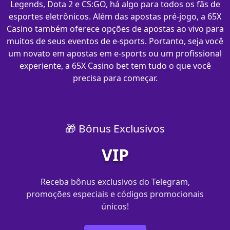
Legends, Dota 2 e CS:GO, há algo para todos os fãs de
esportes eletrônicos. Além das apostas pré-jogo, a 65X
Casino também oferece opções de apostas ao vivo para
muitos de seus eventos de e-sports. Portanto, seja você
um novato em apostas em e-sports ou um profissional
experiente, a 65X Casino bet tem tudo o que você
precisa para começar.
🎁 Bônus Exclusivos
VIP
Receba bônus exclusivos do Telegram,
promoções especiais e códigos promocionais
únicos!