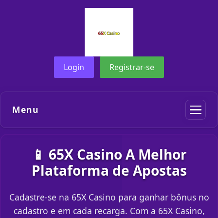
Login
Registrar-se
Menu
📱 65X Casino A Melhor
Plataforma de Apostas
Cadastre-se na 65X Casino para ganhar bônus no
cadastro e em cada recarga. Com a 65X Casino,