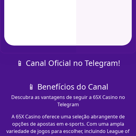
📱 Canal Oficial no Telegram!
📱 Benefícios do Canal
Descubra as vantagens de seguir a 65X Casino no
Telegram
A 65X Casino oferece uma seleção abrangente de
opções de apostas em e-sports. Com uma ampla
variedade de jogos para escolher, incluindo League of