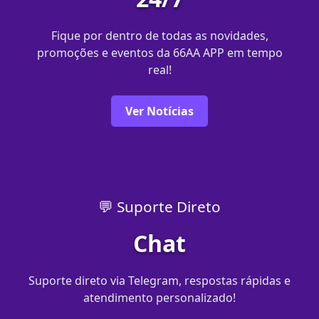
Fique por dentro de todas as novidades,
promoções e eventos da 66AA APP em tempo
real!
Ver Notícias
💬 Suporte Direto
Chat
Suporte direto via Telegram, respostas rápidas e
atendimento personalizado!