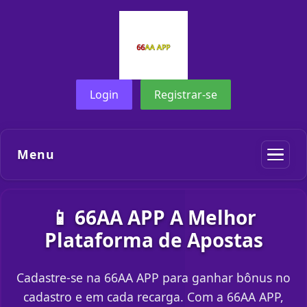
Login
Registrar-se
Menu
📱 66AA APP A Melhor
Plataforma de Apostas
Cadastre-se na 66AA APP para ganhar bônus no
cadastro e em cada recarga. Com a 66AA APP,