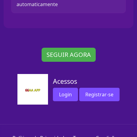
automaticamente
SEGUIR AGORA
Acessos
Login
Registrar-se