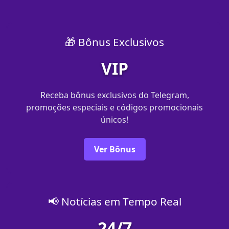
🎁 Bônus Exclusivos
VIP
Receba bônus exclusivos do Telegram,
promoções especiais e códigos promocionais
únicos!
Ver Bônus
📢 Notícias em Tempo Real
24/7