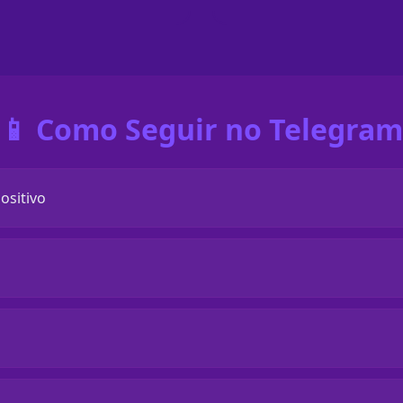
📱 Como Seguir no Telegram
ositivo