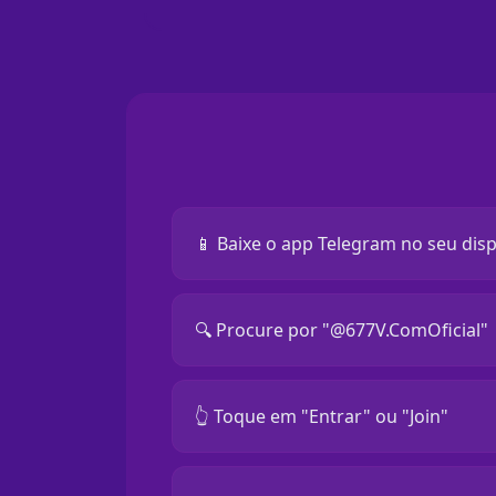
📱 Baixe o app Telegram no seu disp
🔍 Procure por "@677V.ComOficial"
👆 Toque em "Entrar" ou "Join"