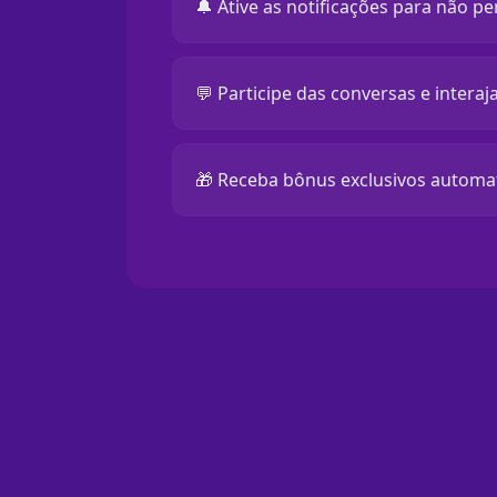
🔔 Ative as notificações para não p
💬 Participe das conversas e interaj
🎁 Receba bônus exclusivos autom