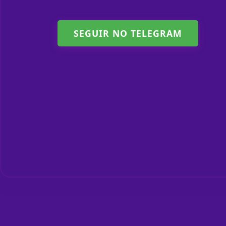
SEGUIR NO TELEGRAM