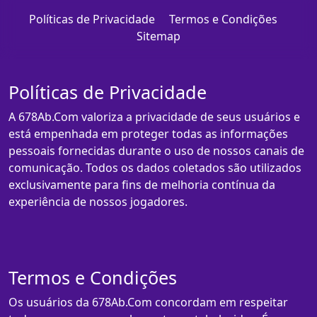
Políticas de Privacidade
Termos e Condições
Sitemap
Políticas de Privacidade
A 678Ab.Com valoriza a privacidade de seus usuários e
está empenhada em proteger todas as informações
pessoais fornecidas durante o uso de nossos canais de
comunicação. Todos os dados coletados são utilizados
exclusivamente para fins de melhoria contínua da
experiência de nossos jogadores.
Termos e Condições
Os usuários da 678Ab.Com concordam em respeitar