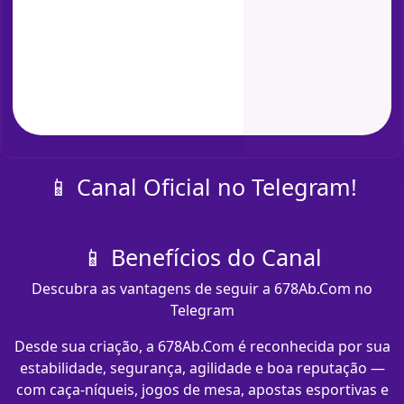
📱 Canal Oficial no Telegram!
📱 Benefícios do Canal
Descubra as vantagens de seguir a 678Ab.Com no
Telegram
Desde sua criação, a 678Ab.Com é reconhecida por sua
estabilidade, segurança, agilidade e boa reputação —
com caça-níqueis, jogos de mesa, apostas esportivas e