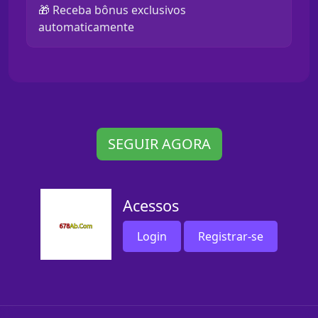
🎁 Receba bônus exclusivos
automaticamente
SEGUIR AGORA
Acessos
Login
Registrar-se