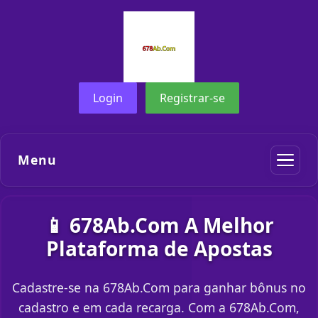
Login
Registrar-se
Menu
📱 678Ab.Com A Melhor
Plataforma de Apostas
Cadastre-se na 678Ab.Com para ganhar bônus no
cadastro e em cada recarga. Com a 678Ab.Com,