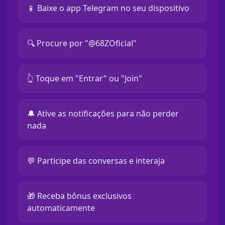
📱 Baixe o app Telegram no seu dispositivo
🔍 Procure por "@68ZOficial"
👆 Toque em "Entrar" ou "Join"
🔔 Ative as notificações para não perder
nada
💬 Participe das conversas e interaja
🎁 Receba bônus exclusivos
automaticamente