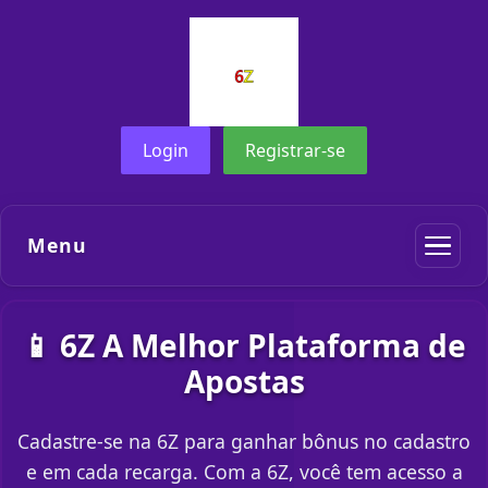
Login
Registrar-se
Menu
📱 6Z A Melhor Plataforma de
Apostas
Cadastre-se na 6Z para ganhar bônus no cadastro
e em cada recarga. Com a 6Z, você tem acesso a