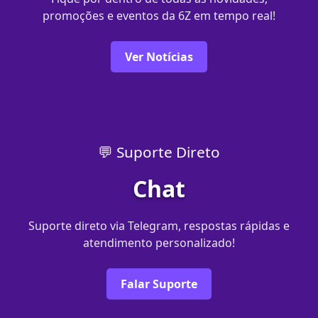
promoções e eventos da 6Z em tempo real!
Ver Notícias
💬 Suporte Direto
Chat
Suporte direto via Telegram, respostas rápidas e
atendimento personalizado!
Falar Suporte