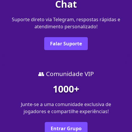
Chat
Suporte direto via Telegram, respostas rápidas e
atendimento personalizado!
Falar Suporte
👥 Comunidade VIP
1000+
Junte-se a uma comunidade exclusiva de
jogadores e compartilhe experiências!
Entrar Grupo