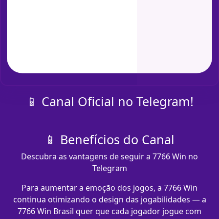
📱 Canal Oficial no Telegram!
📱 Benefícios do Canal
Descubra as vantagens de seguir a 7766 Win no
Telegram
Para aumentar a emoção dos jogos, a 7766 Win
continua otimizando o design das jogabilidades — a
7766 Win Brasil quer que cada jogador jogue com