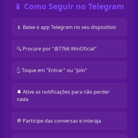
📱 Como Seguir no Telegram
📱 Baixe o app Telegram no seu dispositivo
🔍 Procure por "@7766 WinOficial"
👆 Toque em "Entrar" ou "Join"
🔔 Ative as notificações para não perder
nada
💬 Participe das conversas e interaja