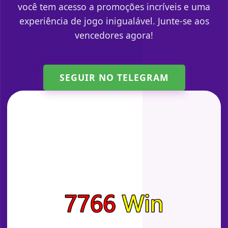
você tem acesso a promoções incríveis e uma
experiência de jogo inigualável. Junte-se aos
vencedores agora!
SEGUIR NO TELEGRAM