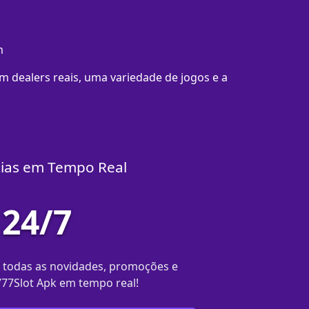
m
 dealers reais, uma variedade de jogos e a
cias em Tempo Real
24/7
e todas as novidades, promoções e
777Slot Apk em tempo real!