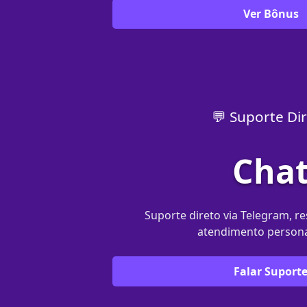
Ver Bônus
💬 Suporte Di
Cha
Suporte direto via Telegram, r
atendimento persona
Falar Suport