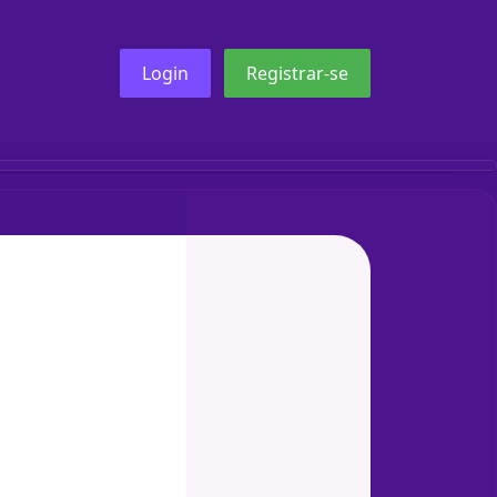
Login
Registrar-se