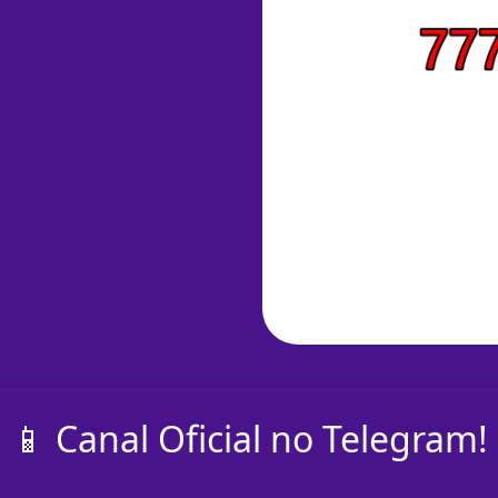
📱 Canal Oficial no Telegram!