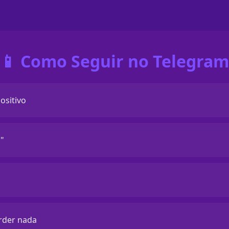
📱 Como Seguir no Telegram
ositivo
l"
erder nada