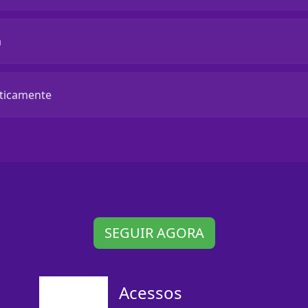
a
aticamente
SEGUIR AGORA
Acessos