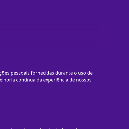
ções pessoais fornecidas durante o uso de
elhoria contínua da experiência de nossos