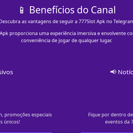
📱 Benefícios do Canal
Descubra as vantagens de seguir a 777Slot Apk no Telegra
 Apk proporciona uma experiência imersiva e envolvente com
conveniência de jogar de qualquer lugar.
sivos
📢 Notí
m, promoções especiais
Fique por dentro d
s únicos!
eventos da 