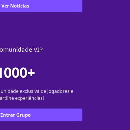
Ver Notícias
Comunidade VIP
1000+
unidade exclusiva de jogadores e
rtilhe experiências!
Entrar Grupo