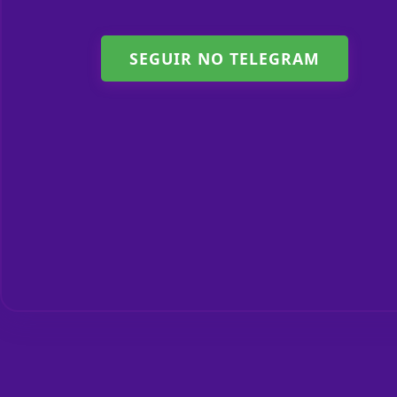
SEGUIR NO TELEGRAM