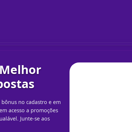
 Melhor
postas
r bônus no cadastro e em
 tem acesso a promoções
ualável. Junte-se aos