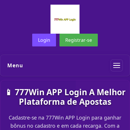
Login
Registrar-se
Menu
📱 777Win APP Login A Melhor
Plataforma de Apostas
Cadastre-se na 777Win APP Login para ganhar
bônus no cadastro e em cada recarga. Com a