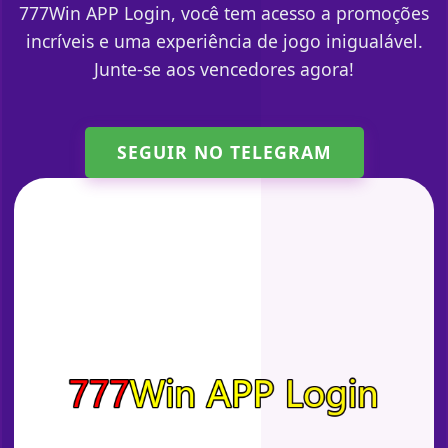
777Win APP Login, você tem acesso a promoções
incríveis e uma experiência de jogo inigualável.
Junte-se aos vencedores agora!
SEGUIR NO TELEGRAM