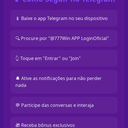
📱 Baixe o app Telegram no seu dispositivo
🔍 Procure por "@777Win APP LoginOficial"
👆 Toque em "Entrar" ou "Join"
🔔 Ative as notificações para não perder
nada
💬 Participe das conversas e interaja
🎁 Receba bônus exclusivos