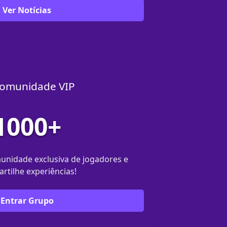
Ver Notícias
Comunidade VIP
1000+
unidade exclusiva de jogadores e
rtilhe experiências!
Entrar Grupo