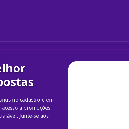
elhor
postas
ônus no cadastro e em
m acesso a promoções
ualável. Junte-se aos