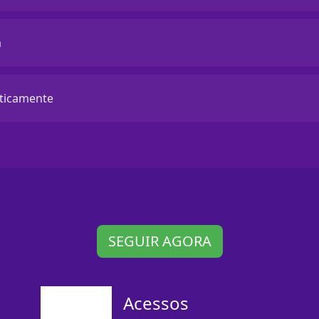
a
aticamente
SEGUIR AGORA
Acessos