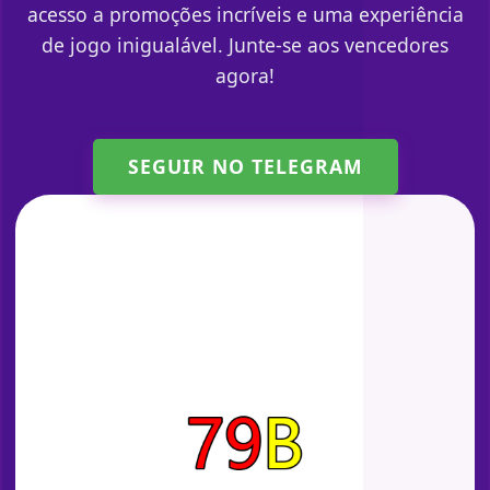
acesso a promoções incríveis e uma experiência
de jogo inigualável. Junte-se aos vencedores
agora!
SEGUIR NO TELEGRAM