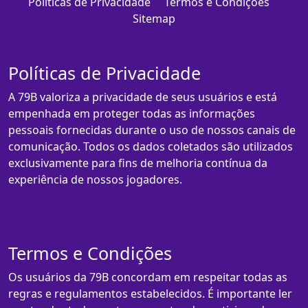
Políticas de Privacidade
Termos e Condições
Sitemap
Políticas de Privacidade
A 79B valoriza a privacidade de seus usuários e está
empenhada em proteger todas as informações
pessoais fornecidas durante o uso de nossos canais de
comunicação. Todos os dados coletados são utilizados
exclusivamente para fins de melhoria contínua da
experiência de nossos jogadores.
Termos e Condições
Os usuários da 79B concordam em respeitar todas as
regras e regulamentos estabelecidos. É importante ler