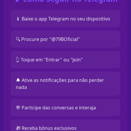
📱 Baixe o app Telegram no seu dispositivo
🔍 Procure por "@79BOficial"
👆 Toque em "Entrar" ou "Join"
🔔 Ative as notificações para não perder
nada
💬 Participe das conversas e interaja
🎁 Receba bônus exclusivos