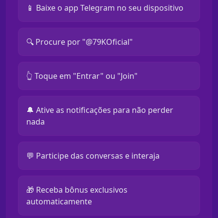
📱 Baixe o app Telegram no seu dispositivo
🔍 Procure por "@79KOficial"
👆 Toque em "Entrar" ou "Join"
🔔 Ative as notificações para não perder
nada
💬 Participe das conversas e interaja
🎁 Receba bônus exclusivos
automaticamente