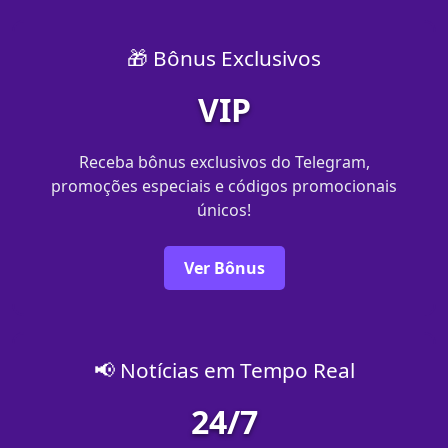
🎁 Bônus Exclusivos
VIP
Receba bônus exclusivos do Telegram,
promoções especiais e códigos promocionais
únicos!
Ver Bônus
📢 Notícias em Tempo Real
24/7