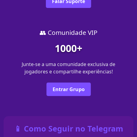
Falar Suporte
👥 Comunidade VIP
1000+
Junte-se a uma comunidade exclusiva de
jogadores e compartilhe experiências!
Entrar Grupo
📱 Como Seguir no Telegram