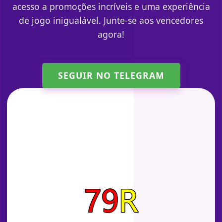
acesso a promoções incríveis e uma experiência
de jogo inigualável. Junte-se aos vencedores
agora!
SEGUIR NO TELEGRAM