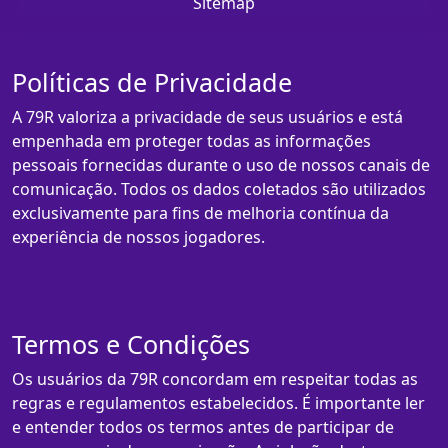
Sitemap
Políticas de Privacidade
A 79R valoriza a privacidade de seus usuários e está
empenhada em proteger todas as informações
pessoais fornecidas durante o uso de nossos canais de
comunicação. Todos os dados coletados são utilizados
exclusivamente para fins de melhoria contínua da
experiência de nossos jogadores.
Termos e Condições
Os usuários da 79R concordam em respeitar todas as
regras e regulamentos estabelecidos. É importante ler
e entender todos os termos antes de participar de