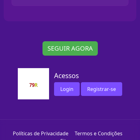
SEGUIR AGORA
Acessos
Login
Registrar-se
Políticas de Privacidade
Termos e Condições