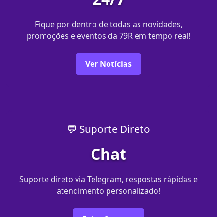
Fique por dentro de todas as novidades,
promoções e eventos da 79R em tempo real!
Ver Notícias
💬 Suporte Direto
Chat
Suporte direto via Telegram, respostas rápidas e
atendimento personalizado!