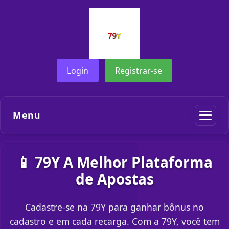
Login
Registrar-se
Menu
📱 79Y A Melhor Plataforma
de Apostas
Cadastre-se na 79Y para ganhar bônus no
cadastro e em cada recarga. Com a 79Y, você tem