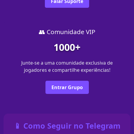
Falar Suporte
👥 Comunidade VIP
1000+
Junte-se a uma comunidade exclusiva de
jogadores e compartilhe experiências!
Entrar Grupo
📱 Como Seguir no Telegram