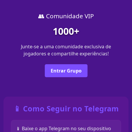
👥 Comunidade VIP
1000+
Junte-se a uma comunidade exclusiva de
jogadores e compartilhe experiências!
Entrar Grupo
📱 Como Seguir no Telegram
📱 Baixe o app Telegram no seu dispositivo