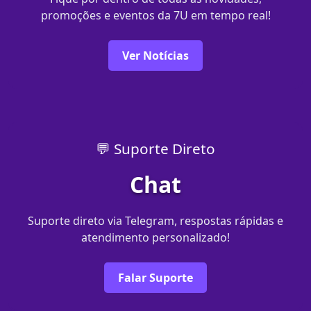
promoções e eventos da 7U em tempo real!
Ver Notícias
💬 Suporte Direto
Chat
Suporte direto via Telegram, respostas rápidas e
atendimento personalizado!
Falar Suporte