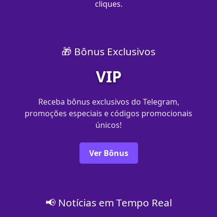
cliques.
🎁 Bônus Exclusivos
VIP
Receba bônus exclusivos do Telegram,
promoções especiais e códigos promocionais
únicos!
Ver Bônus
📢 Notícias em Tempo Real