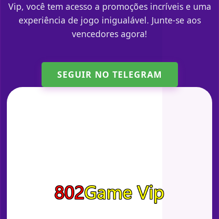
Vip, você tem acesso a promoções incríveis e uma
experiência de jogo inigualável. Junte-se aos
vencedores agora!
SEGUIR NO TELEGRAM