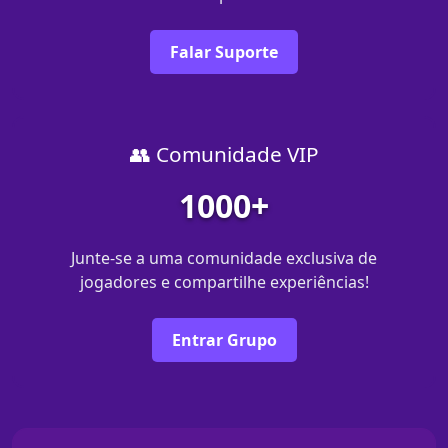
Falar Suporte
👥 Comunidade VIP
1000+
Junte-se a uma comunidade exclusiva de
jogadores e compartilhe experiências!
Entrar Grupo