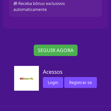
🎁 Receba bônus exclusivos
automaticamente
SEGUIR AGORA
Acessos
Login
Registrar-se